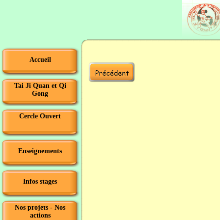
Accueil
Tai Ji Quan et Qi
Gong
Cercle Ouvert
Enseignements
Infos stages
Nos projets - Nos
actions