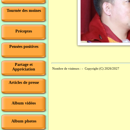
Tournée des moines
Préceptes
Pensées positives
Partage et
Nombre de visiteurs :
- Copyright (C) 2026/2027
Appréciation
Articles de presse
Album vidéos
Album photos